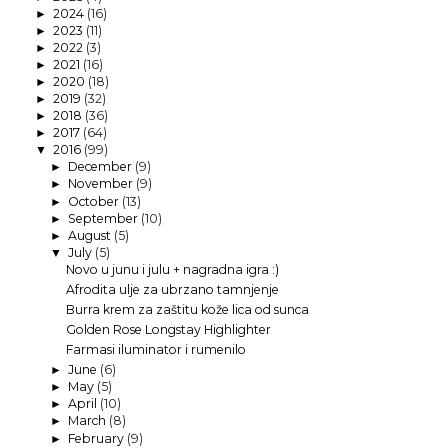
2024
(16)
►
2023
(11)
►
2022
(3)
►
2021
(16)
►
2020
(18)
►
2019
(32)
►
2018
(36)
►
2017
(64)
►
2016
(99)
▼
December
(9)
►
November
(9)
►
October
(13)
►
September
(10)
►
August
(5)
►
July
(5)
▼
Novo u junu i julu + nagradna igra :)
Afrodita ulje za ubrzano tamnjenje
Burra krem za zaštitu kože lica od sunca
Golden Rose Longstay Highlighter
Farmasi iluminator i rumenilo
June
(6)
►
May
(5)
►
April
(10)
►
March
(8)
►
February
(9)
►