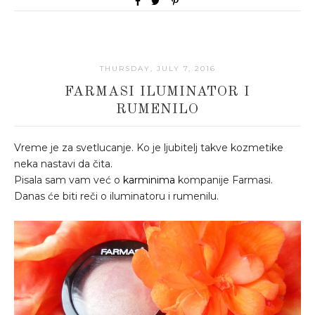
THURSDAY, JULY 7, 2016
FARMASI ILUMINATOR I
RUMENILO
Vreme je za svetlucanje. Ko je ljubitelj takve kozmetike
neka nastavi da čita.
Pisala sam vam već o
karminima
kompanije Farmasi.
Danas će biti reči o iluminatoru i rumenilu.