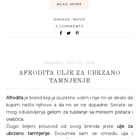
READ MORE
ОЗНАКЕ:
NOVO
4 COMMENTS
MONDAY, JULY 25, 2016
AFRODITA ULJE ZA UBRZANO
TAMNJENJE
Afrodita
je brend koji ja izuzetno volim i nije mi se desilo da
kupim nešto njihovo a da mi se ne dopadne. Sećate se
mog oduševljenja
gelom za tuširanje sa mirisom pistaća i
oraščića.
Dugo željeni proizvod od ovog brenda jeste
ulje za
ubrzano tamnjenje.
Dvoumila sam se između ulja i