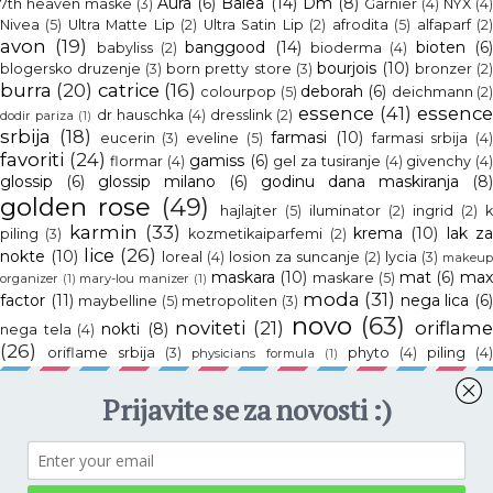
Aura
(6)
Balea
(14)
Dm
(8)
7th heaven maske
(3)
Garnier
(4)
NYX
(4
Nivea
(5)
Ultra Matte Lip
(2)
Ultra Satin Lip
(2)
afrodita
(5)
alfaparf
(2
avon
(19)
banggood
(14)
bioten
(6
babyliss
(2)
bioderma
(4)
bourjois
(10)
blogersko druzenje
(3)
born pretty store
(3)
bronzer
(2
burra
(20)
catrice
(16)
deborah
(6)
colourpop
(5)
deichmann
(2
essence
(41)
essenc
dr hauschka
(4)
dresslink
(2)
dodir pariza
(1)
srbija
(18)
farmasi
(10)
eucerin
(3)
eveline
(5)
farmasi srbija
(4
favoriti
(24)
gamiss
(6)
flormar
(4)
gel za tusiranje
(4)
givenchy
(4
glossip
(6)
glossip milano
(6)
godinu dana maskiranja
(8)
golden rose
(49)
hajlajter
(5)
iluminator
(2)
ingrid
(2)
k
karmin
(33)
krema
(10)
lak z
piling
(3)
kozmetikaiparfemi
(2)
lice
(26)
nokte
(10)
loreal
(4)
losion za suncanje
(2)
lycia
(3)
makeup
maskara
(10)
mat
(6)
ma
maskare
(5)
organizer
(1)
mary-lou manizer
(1)
moda
(31)
factor
(11)
nega lica
(6
maybelline
(5)
metropoliten
(3)
novo
(63)
noviteti
(21)
oriflam
nokti
(8)
nega tela
(4)
(26)
oriflame srbija
(3)
phyto
(4)
piling
(4
physicians formula
(1)
potroseno
(7)
puder
(7)
ruz
(12)
pupa
(5)
sabi handmade
(2
sminka
(82)
telo
(23)
the balm
(4)
the balm srbija
(2)
to
zaful
(18)
weleda
(10)
ulje
(3)
vichy
(2)
četkice
(4)
faced
(1)