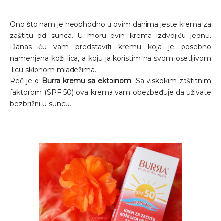
Ono što nam je neophodno u ovim danima jeste krema za
zaštitu od sunca. U moru ovih krema izdvojiću jednu.
Danas ću vam predstaviti kremu koja je posebno
namenjena koži lica, a koju ja koristim na svom osetljivom
licu sklonom mladežima.
Reč je o
Burra kremu sa ektoinom
. Sa viskokim zaštitnim
faktorom (SPF 50) ova krema vam obezbeđuje da uživate
bezbrižni u suncu.