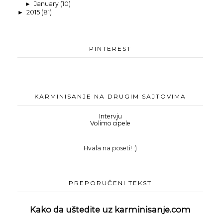
January
(10)
►
2015
(81)
►
PINTEREST
KARMINISANJE NA DRUGIM SAJTOVIMA
Intervju
Volimo cipele
Hvala na poseti! :)
PREPORUČENI TEKST
Kako da uštedite uz karminisanje.com