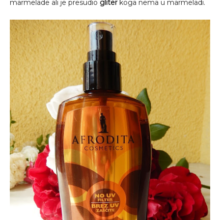
marmelade ali je presudio
gliter
koga nema u marmeladi.