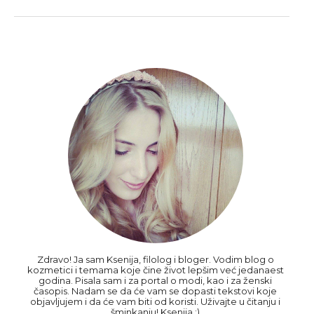
Zdravo! Ja sam Ksenija, filolog i bloger. Vodim blog o
kozmetici i temama koje čine život lepšim već jedanaest
godina. Pisala sam i za portal o modi, kao i za ženski
časopis. Nadam se da će vam se dopasti tekstovi koje
objavljujem i da će vam biti od koristi. Uživajte u čitanju i
šminkanju! Ksenija :)