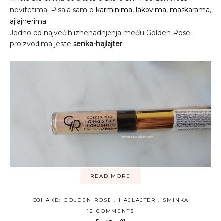
novitetima. Pisala sam o
karminima
,
lakovima
,
maskarama
,
ajlajnerima
.
Jedno od najvećih iznenadnjenja među Golden Rose
proizvodima jeste
senka-hajlajter
.
READ MORE
ОЗНАКЕ:
GOLDEN ROSE
,
HAJLAJTER
,
SMINKA
12 COMMENTS