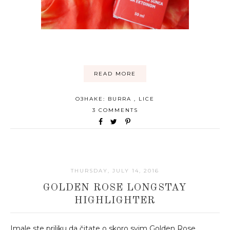
READ MORE
ОЗНАКЕ:
BURRA
,
LICE
3 COMMENTS
THURSDAY, JULY 14, 2016
GOLDEN ROSE LONGSTAY
HIGHLIGHTER
Imale ste priliku da čitate o skoro svim Golden Rose