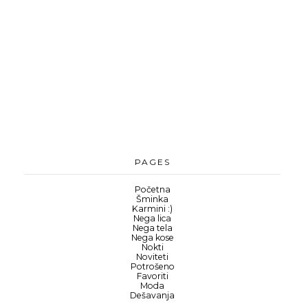
PAGES
Početna
Šminka
Karmini :)
Nega lica
Nega tela
Nega kose
Nokti
Noviteti
Potrošeno
Favoriti
Moda
Dešavanja