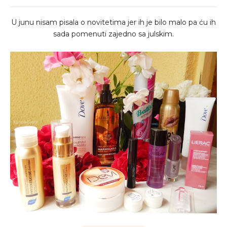
U junu nisam pisala o novitetima jer ih je bilo malo pa ću ih
sada pomenuti zajedno sa julskim.