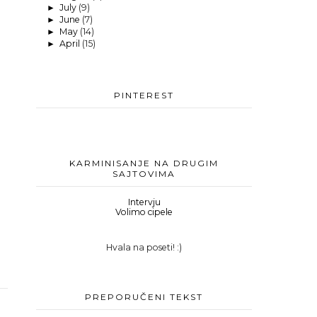
July
(9)
►
June
(7)
►
May
(14)
►
April
(15)
►
PINTEREST
KARMINISANJE NA DRUGIM
SAJTOVIMA
Intervju
Volimo cipele
Hvala na poseti! :)
PREPORUČENI TEKST