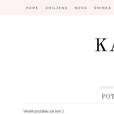
HOME
OMILJENO
NOVO
ŠMINKA
K
FRIDAY
PO
Veseli pozdrav za sve :)