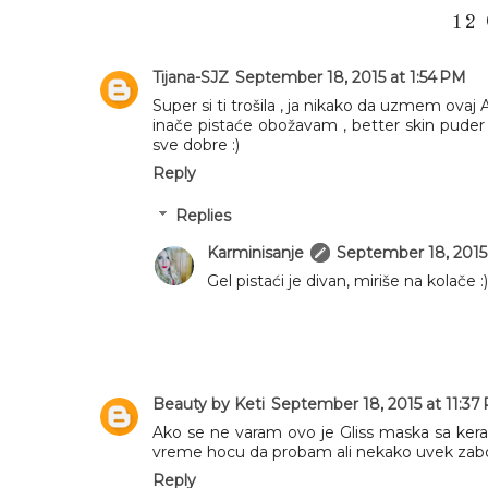
12
Tijana-SJZ
September 18, 2015 at 1:54 PM
Super si ti trošila , ja nikako da uzmem ovaj
inače pistaće obožavam , better skin puder
sve dobre :)
Reply
Replies
Karminisanje
September 18, 2015
Gel pistaći je divan, miriše na kolače
Beauty by Keti
September 18, 2015 at 11:37
Ako se ne varam ovo je Gliss maska sa kerat
vreme hocu da probam ali nekako uvek zabor
Reply