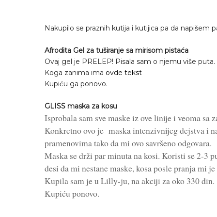
Nakupilo se praznih kutija i kutijica pa da napišem p
Afrodita Gel za tuširanje sa mirisom pistaća
Ovaj gel je PRELEP! Pisala sam o njemu više puta. 
Koga zanima ima
ovde tekst
Kupiću ga ponovo.
GLISS maska za kosu
Isprobala sam sve maske iz ove linije i veoma sa z
Konkretno ovo je maska intenzivnijeg dejstva i na
pramenovima tako da mi ovo savršeno odgovara.
Maska se drži par minuta na kosi. Koristi se 2-3 
desi da mi nestane maske, kosa posle pranja mi je 
Kupila sam je u Lilly-ju, na akciji za oko 330 din.
Kupiću ponovo.