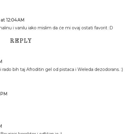
 at 12:04 AM
alinu i vanilu iako mislim da će mi ovaj ostati favorit :D
REPLY
PM
 rado bih taj Afroditin gel od pistaca i Weleda dezodorans. :)
5 PM
M
urjois korektor i odličan je :)