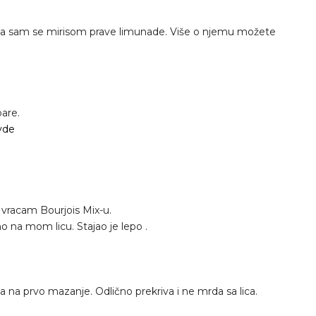
evila sam se mirisom prave limunade. Više o njemu možete
are.
vde
racam Bourjois Mix-u.
o na mom licu. Stajao je lepo .
a na prvo mazanje. Odlično prekriva i ne mrda sa lica.