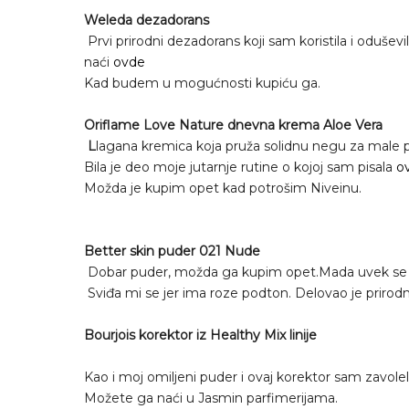
Weleda dezadorans
Prvi prirodni dezadorans koji sam koristila i oduš
naći
ovde
Kad budem u mogućnosti kupiću ga.
Oriflame Love Nature dnevna krema Aloe Vera
L
lagana kremica koja pruža solidnu negu za male p
Bila je deo moje jutarnje rutine o kojoj sam pisala
o
Možda je kupim opet kad potrošim Niveinu.
Better skin puder 021 Nude
Dobar puder, možda ga kupim opet.Mada uvek se v
Sviđa mi se jer ima roze podton. Delovao je prirodn
Bourjois korektor iz Healthy Mix linije
Kao i moj omiljeni puder i ovaj korektor sam zavolel
Možete ga naći u Jasmin parfimerijama.