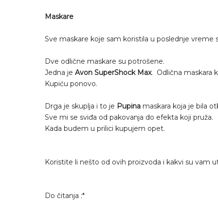
Maskare
Sve maskare koje sam koristila u poslednje vreme 
Dve odlične maskare su potrošene.
Jedna je
Avon SuperShock Max
. Odlična maskara k
Kupiću ponovo.
Drga je skuplja i to je
Pupina
maskara koja je bila o
Sve mi se sviđa od pakovanja do efekta koji pruža.
Kada budem u prilici kupujem opet.
Koristite li nešto od ovih proizvoda i kakvi su vam ut
Do čitanja :*