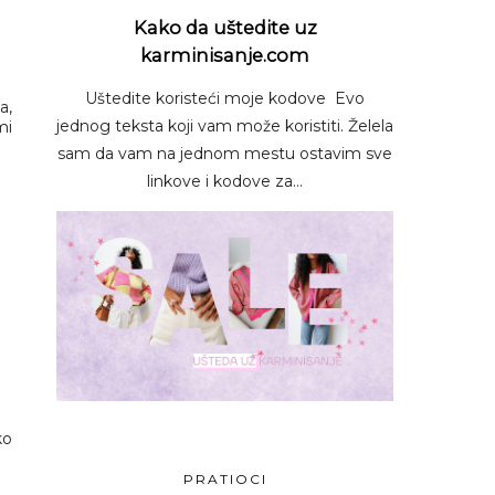
Kako da uštedite uz
karminisanje.com
Uštedite koristeći moje kodove Evo
a,
jednog teksta koji vam može koristiti. Želela
mi
sam da vam na jednom mestu ostavim sve
linkove i kodove za...
ko
PRATIOCI