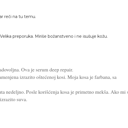
ar reči na tu temu.
Velika preporuka. Miriše božanstveno i ne isušuje kožu.
adovoljna. Ova je serum deep repair.
menjena izrazito oštećenoj kosi. Moja kosa je farbana, sa
puta nedeljno. Posle korišćenja kosa je primetno mekša. Ako mi 
izrazito suva.