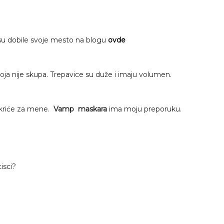
su dobile svoje mesto na blogu
ovde
oja nije skupa. Trepavice su duže i imaju volumen.
tkriće za mene.
Vamp maskara
ima moju preporuku.
isci?