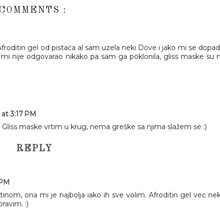
 COMMENTS :
 Afroditin gel od pistaća al sam uzela neki Dove i jako mi se dopad
 mi nije odgovarao nikako pa sam ga poklonila, gliss maske su 
 at 3:17 PM
 :) Gliss maske vrtim u krug, nema greške sa njima slažem se :)
REPLY
 PM
inom, ona mi je najbolja iako ih sve volim. Afroditin gel vec ne
avim. :)