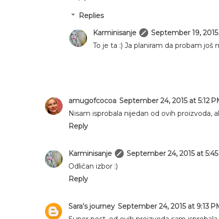
Replies
Karminisanje
September 19, 2015
To je ta :) Ja planiram da probam još m
amugofcocoa
September 24, 2015 at 5:12 
Nisam isprobala nijedan od ovih proizvoda, ali
Reply
Karminisanje
September 24, 2015 at 5:4
Odličan izbor :)
Reply
Sara's journey
September 24, 2015 at 9:13 P
Super post, od ovih proizvoda sam isprobala Bo