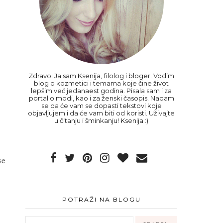
Zdravo! Ja sam Ksenija, filolog i bloger. Vodim
blog o kozmetici i temama koje čine život
lepšim već jedanaest godina. Pisala sam i za
portal o modi, kao i za ženski časopis. Nadam
se da će vam se dopasti tekstovi koje
objavljujem i da će vam biti od koristi. Uživajte
u čitanju i šminkanju! Ksenija :)
se
POTRAŽI NA BLOGU