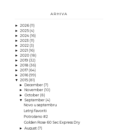
ARHIVA
2026
(11)
►
2025
(4)
►
2024
(16)
►
2023
(11)
►
2022
(3)
►
2021
(16)
►
2020
(18)
►
2019
(32)
►
2018
(36)
►
2017
(64)
►
2016
(99)
►
2015
(81)
▼
December
(7)
►
November
(10)
►
October
(8)
►
September
(4)
▼
Novo u septembru
Letnji favoriti
Potrošeno #2
Golden Rose 60 Sec Express Dry
August
(7)
►