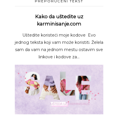
PREPORUČENI TEKST
Kako da uštedite uz
karminisanje.com
Uštedite koristeći moje kodove Evo
jednog teksta koji vam može koristiti. Želela
sam da vam na jednom mestu ostavim sve
linkove i kodove za...