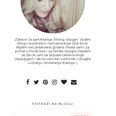
Zdravo! Ja sam Ksenija, filolog i bloger. Vodim
blog o kozmetici i temama koje čine život
lepšim već jedanaest godina. Pisala sam i za
portal o modi, kao i za ženski časopis. Nadam
se da će vam se dopasti tekstovi koje
objavljujem i da će vam biti od koristi. Uživajte
u čitanju i šminkanju! Ksenija :)
POTRAŽI NA BLOGU