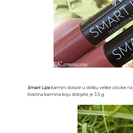
Smart Lips
karmini dolaze u obliku velike olovke na
Količina karmina koju dobijate je 3.5 g.