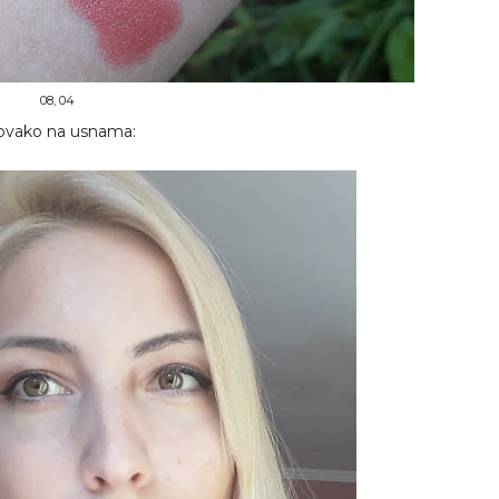
08, 04
ovako na usnama: