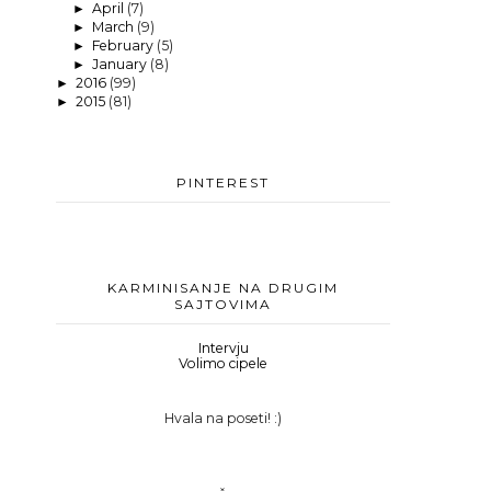
April
(7)
►
March
(9)
►
February
(5)
►
January
(8)
►
2016
(99)
►
2015
(81)
►
PINTEREST
KARMINISANJE NA DRUGIM
SAJTOVIMA
Intervju
Volimo cipele
Hvala na poseti! :)