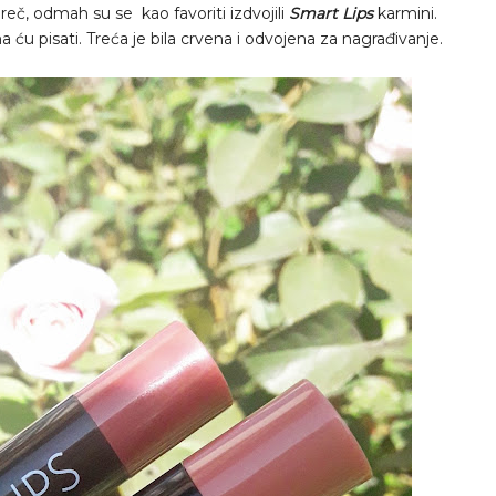
eč, odmah su se kao favoriti izdvojili
Smart Lips
karmini.
a ću pisati. Treća je bila crvena i odvojena za nagrađivanje.