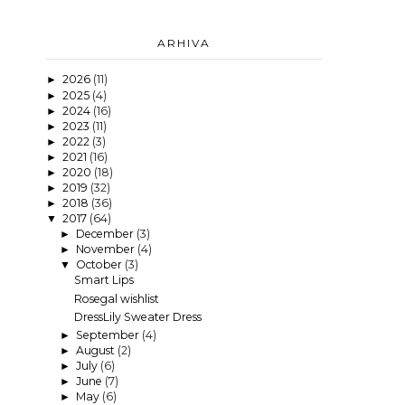
ARHIVA
2026
(11)
►
2025
(4)
►
2024
(16)
►
2023
(11)
►
2022
(3)
►
2021
(16)
►
2020
(18)
►
2019
(32)
►
2018
(36)
►
2017
(64)
▼
December
(3)
►
November
(4)
►
October
(3)
▼
Smart Lips
Rosegal wishlist
DressLily Sweater Dress
September
(4)
►
August
(2)
►
July
(6)
►
June
(7)
►
May
(6)
►