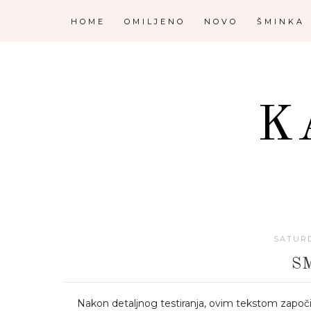
HOME
OMILJENO
NOVO
ŠMINKA
K
SATURD
S
Nakon detaljnog testiranja, ovim tekstom započ