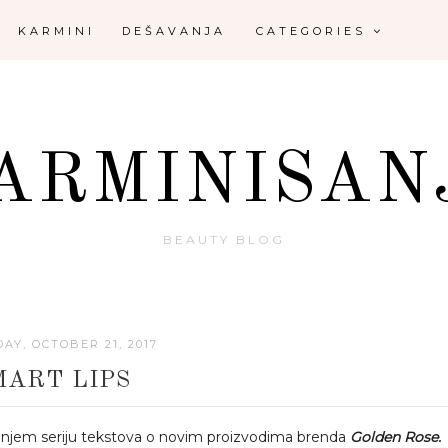
KARMINI
DEŠAVANJA
CATEGORIES
ARMINISAN
BEAUTY BLOG
AY, OCTOBER 21, 2017
MART LIPS
injem seriju tekstova o novim proizvodima brenda
Golden Rose.