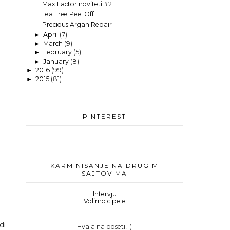
Max Factor noviteti #2
Tea Tree Peel Off
Precious Argan Repair
April
(7)
►
March
(9)
►
February
(5)
►
January
(8)
►
2016
(99)
►
2015
(81)
►
PINTEREST
KARMINISANJE NA DRUGIM
SAJTOVIMA
Intervju
Volimo cipele
di
Hvala na poseti! :)