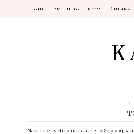
HOME
OMILJENO
NOVO
ŠMINKA
K
SUN
T
Nakon pozitivnih komentara na sadržaj prvog pake