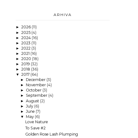
ARHIVA
2026
(11)
►
2025
(4)
►
2024
(16)
►
2023
(11)
►
2022
(3)
►
2021
(16)
►
2020
(18)
►
2019
(32)
►
2018
(36)
►
2017
(64)
▼
December
(3)
►
November
(4)
►
October
(3)
►
September
(4)
►
August
(2)
►
July
(6)
►
June
(7)
►
May
(6)
▼
Love Nature
To Save #2
Golden Rose Lash Plumping