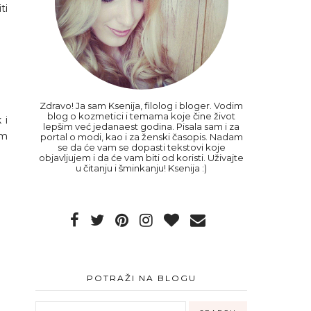
ti
Zdravo! Ja sam Ksenija, filolog i bloger. Vodim
blog o kozmetici i temama koje čine život
 i
lepšim već jedanaest godina. Pisala sam i za
im
portal o modi, kao i za ženski časopis. Nadam
se da će vam se dopasti tekstovi koje
objavljujem i da će vam biti od koristi. Uživajte
u čitanju i šminkanju! Ksenija :)
POTRAŽI NA BLOGU