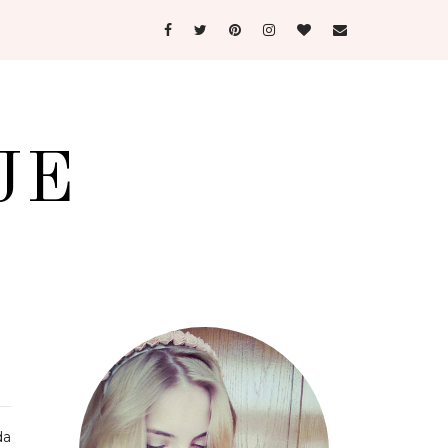
JE
da