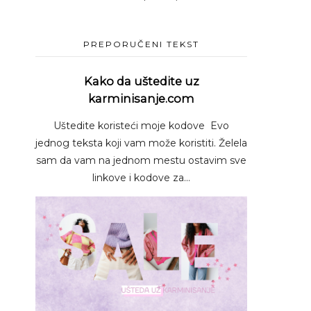
PREPORUČENI TEKST
Kako da uštedite uz
karminisanje.com
Uštedite koristeći moje kodove Evo
jednog teksta koji vam može koristiti. Želela
sam da vam na jednom mestu ostavim sve
linkove i kodove za...