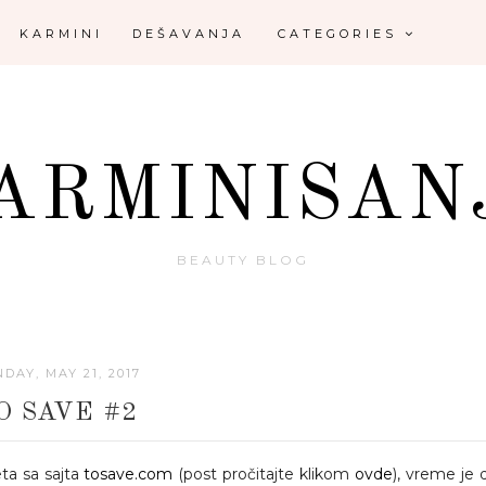
KARMINI
DEŠAVANJA
CATEGORIES
ARMINISAN
BEAUTY BLOG
DAY, MAY 21, 2017
O SAVE #2
ta sa sajta
tosave.com
(post pročitajte klikom
ovde
), vreme je 