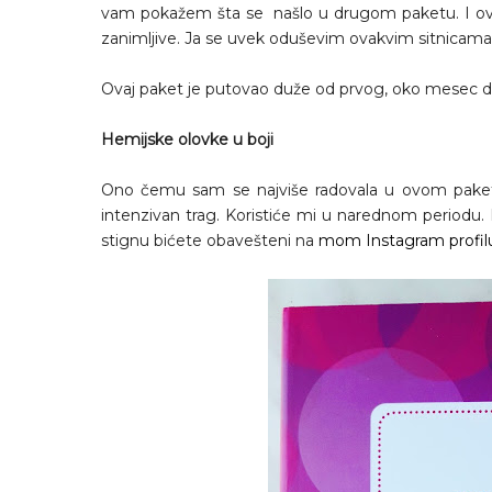
vam pokažem šta se našlo u drugom paketu. I ovog
zanimljive. Ja se uvek oduševim ovakvim sitnicama
Ovaj paket je putovao duže od prvog, oko mesec da
Hemijske olovke u boji
Ono čemu sam se najviše radovala u ovom paketu. 
intenzivan trag. Koristiće mi u narednom periodu. 
stignu bićete obavešteni na
mom Instagram profil