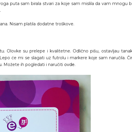
a puta sam birala stvari za koje sam mislila da vam mnogu bi
.
na. Nisam platila dodatne troškove.
Olovke su prelepe i kvalitetne. Odlično pišu, ostavljau tanak
Lepo će mi se slagati uz futrolu i markere koje sam naručila. Č
u.
Možete ih pogledati i naručiti
ovde.