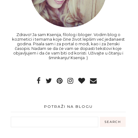
Zdravo! Ja sam Ksenija, filolog i bloger. Vodim blog o
kozmetici i temama koje čine život lepšim već jedanaest
godina. Pisala sam i za portal o modi, kao i za ženski
časopis. Nadam se da će vam se dopasti tekstovi koje
objavljujem i da će vam biti od koristi. Uživajte u čitanju i
šminkanju! Ksenija :)
POTRAŽI NA BLOGU