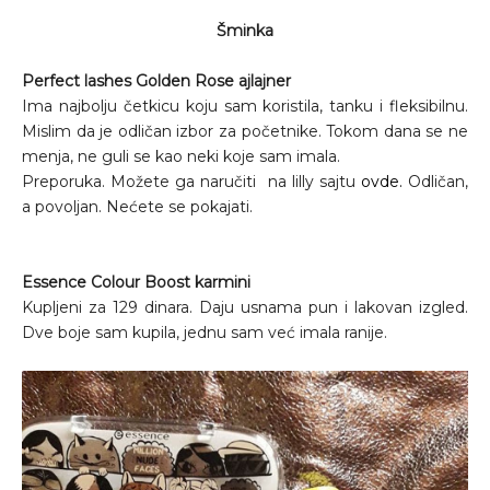
Šminka
Perfect lashes Golden Rose ajlajner
Ima najbolju četkicu koju sam koristila, tanku i fleksibilnu.
Mislim da je odličan izbor za početnike. Tokom dana se ne
menja, ne guli se kao neki koje sam imala.
Preporuka. Možete ga naručiti na lilly sajtu
ovde.
Odličan,
a povoljan. Nećete se pokajati.
Essence Colour Boost karmini
Kupljeni za 129 dinara. Daju usnama pun i lakovan izgled.
Dve boje sam kupila, jednu sam već imala ranije.