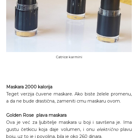
Catrice karmini
Maskara 2000 kalorija
Teget verzija čuvene maskare. Ako biste želele promenu,
a da ne bude drastična, zameniti crnu maskaru ovom.
Golden Rose plava maskara
Ova je već za ljubitelje maskara u boji i savršena je. Ima
gustu četkicu koja daje volumen, i onu
električno
plavu
boju, uz to je i povoljna, bila je oko 260 dinara.