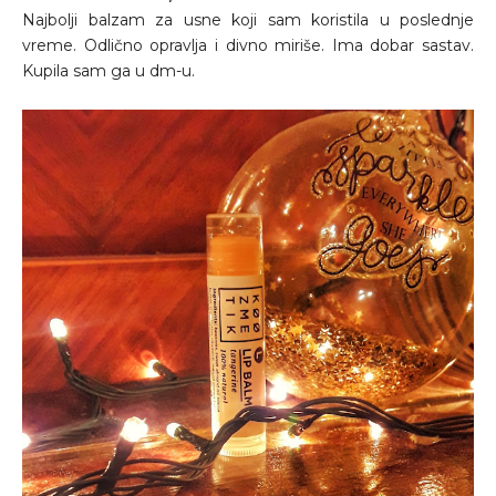
Najbolji balzam za usne koji sam koristila u poslednje
vreme. Odlično opravlja i divno miriše. Ima dobar sastav.
Kupila sam ga u dm-u.