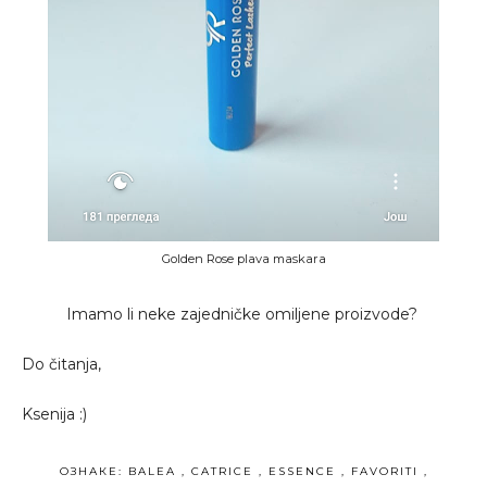
Golden Rose plava maskara
Imamo li neke zajedničke omiljene proizvode?
Do čitanja,
Ksenija :)
ОЗНАКЕ:
BALEA
,
CATRICE
,
ESSENCE
,
FAVORITI
,