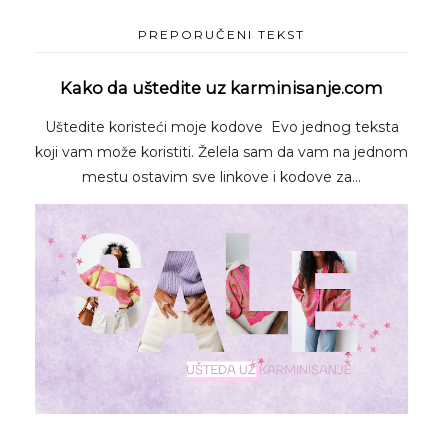
PREPORUČENI TEKST
Kako da uštedite uz karminisanje.com
Uštedite koristeći moje kodove Evo jednog teksta
koji vam može koristiti. Želela sam da vam na jednom
mestu ostavim sve linkove i kodove za...