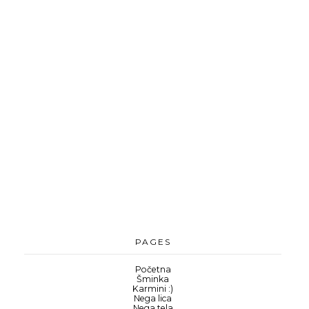
PAGES
Početna
Šminka
Karmini :)
Nega lica
Nega tela