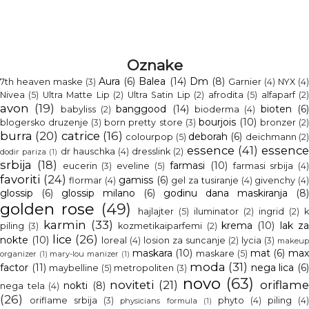
Oznake
Aura
(6)
Balea
(14)
Dm
(8)
7th heaven maske
(3)
Garnier
(4)
NYX
(4
Nivea
(5)
Ultra Matte Lip
(2)
Ultra Satin Lip
(2)
afrodita
(5)
alfaparf
(2
avon
(19)
banggood
(14)
bioten
(6
babyliss
(2)
bioderma
(4)
bourjois
(10)
blogersko druzenje
(3)
born pretty store
(3)
bronzer
(2
burra
(20)
catrice
(16)
deborah
(6)
colourpop
(5)
deichmann
(2
essence
(41)
essenc
dr hauschka
(4)
dresslink
(2)
dodir pariza
(1)
srbija
(18)
farmasi
(10)
eucerin
(3)
eveline
(5)
farmasi srbija
(4
favoriti
(24)
gamiss
(6)
flormar
(4)
gel za tusiranje
(4)
givenchy
(4
glossip
(6)
glossip milano
(6)
godinu dana maskiranja
(8)
golden rose
(49)
hajlajter
(5)
iluminator
(2)
ingrid
(2)
k
karmin
(33)
krema
(10)
lak z
piling
(3)
kozmetikaiparfemi
(2)
lice
(26)
nokte
(10)
loreal
(4)
losion za suncanje
(2)
lycia
(3)
makeup
maskara
(10)
mat
(6)
ma
maskare
(5)
organizer
(1)
mary-lou manizer
(1)
moda
(31)
factor
(11)
nega lica
(6
maybelline
(5)
metropoliten
(3)
novo
(63)
noviteti
(21)
oriflam
nokti
(8)
nega tela
(4)
(26)
oriflame srbija
(3)
phyto
(4)
piling
(4
physicians formula
(1)