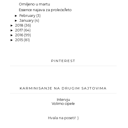
Omiljeno u martu
Essence najava za proleće/leto
February
(3)
►
January
(4)
►
2018
(36)
►
2017
(64)
►
2016
(99)
►
2015
(81)
►
PINTEREST
KARMINISANJE NA DRUGIM SAJTOVIMA
Intervju
Volimo cipele
Hvala na poseti! :)