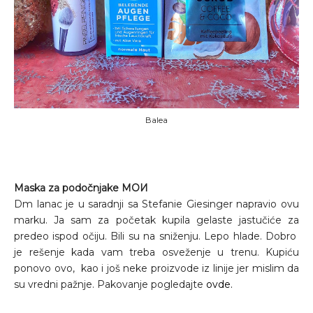
Balea
Maska za podočnjake MOИ
Dm lanac je u saradnji sa Stefanie Giesinger napravio ovu
marku. Ja sam za početak kupila gelaste jastučiće za
predeo ispod očiju. Bili su na sniženju. Lepo hlade. Dobro
je rešenje kada vam treba osveženje u trenu. Kupiću
ponovo ovo, kao i još neke proizvode iz linije jer mislim da
su vredni pažnje. Pakovanje pogledajte
ovde.