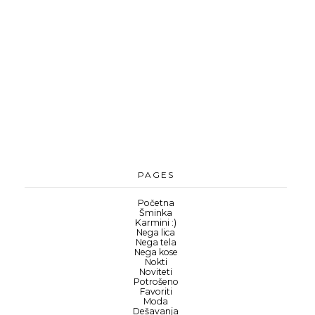
PAGES
Početna
Šminka
Karmini :)
Nega lica
Nega tela
Nega kose
Nokti
Noviteti
Potrošeno
Favoriti
Moda
Dešavanja