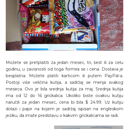
Možete se pretplatiti za jedan mesec, tri, šest ili za celu
godinu, u zavisnosti od toga formira se i cena. Dostava je
besplatna. Možete platiti karticom ili putem PayPal-a.
Postoji više veličina kutija, a sadržaj se menja svakog
meseca. Ovo je bila srednja kutija za maj. Srednja kutija
ima od 12 do 16 grickalica. Ukoliko biste ovakvu kutiju
naručili za jedan mesec, cena bi bila $ 24.99. Uz kutiju
dolazi i papir na kojem je sadržaj ispisan na engleskom
jeziku, da imate predstavu o kakvim grickalicama se radi.