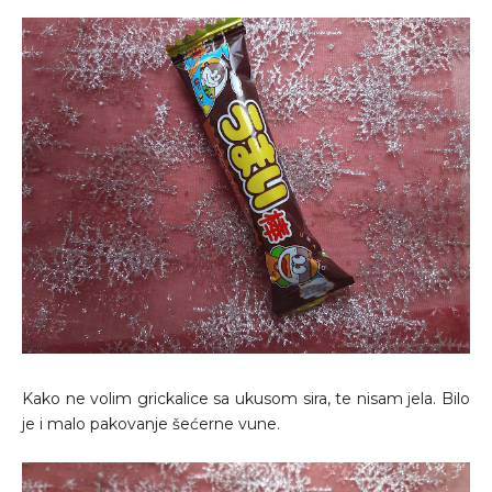
Kako ne volim grickalice sa ukusom sira, te nisam jela. Bilo
je i malo pakovanje šećerne vune.