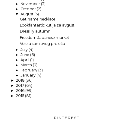
November
(3)
►
October
(2)
►
August
(5)
▼
Get Name Necklace
Lookfantastic kutija za avgust
Dresslily autumn
Freedom Japanese market
Volela sam ovog proleća
July
(4)
►
June
(6)
►
April
(1)
►
March
(3)
►
February
(3)
►
January
(4)
►
2018
(36)
►
2017
(64)
►
2016
(99)
►
2015
(81)
►
PINTEREST