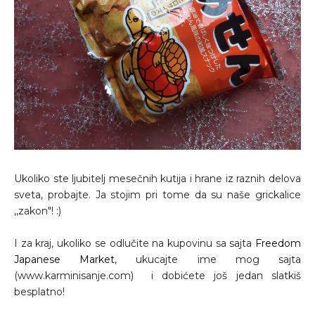
Ukoliko ste ljubitelj mesečnih kutija i hrane iz raznih delova
sveta, probajte. Ja stojim pri tome da su naše grickalice
,,zakon"! :)
I za kraj, ukoliko se odlučite na kupovinu sa sajta
Freedom
Japanese Market
, ukucajte ime mog sajta
(www.karminisanje.com) i dobićete još jedan slatkiš
besplatno!