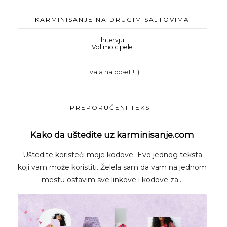
KARMINISANJE NA DRUGIM SAJTOVIMA
Intervju
Volimo cipele
Hvala na poseti! :)
PREPORUČENI TEKST
Kako da uštedite uz karminisanje.com
Uštedite koristeći moje kodove Evo jednog teksta
koji vam može koristiti. Želela sam da vam na jednom
mestu ostavim sve linkove i kodove za...