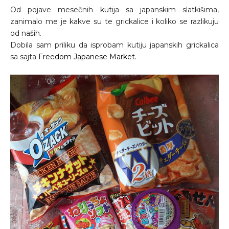
Od pojave mesečnih kutija sa japanskim slatkišima,
zanimalo me je kakve su te grickalice i koliko se razlikuju
od naših.
Dobila sam priliku da isprobam kutiju japanskih grickalica
sa sajta
Freedom Japanese Market.