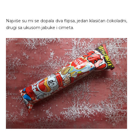
Najviše su mi se dopala dva flipsa, jedan klasičan čokoladni,
drugi sa ukusom jabuke i cimeta.