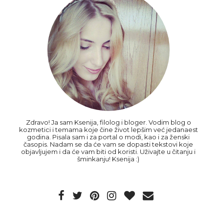
Zdravo! Ja sam Ksenija, filolog i bloger. Vodim blog o
kozmetici i temama koje čine život lepšim već jedanaest
godina. Pisala sam i za portal o modi, kao i za ženski
časopis. Nadam se da će vam se dopasti tekstovi koje
objavljujem i da će vam biti od koristi. Uživajte u čitanju i
šminkanju! Ksenija :)