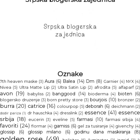
Oznake
Aura
(6)
Balea
(14)
Dm
(8)
7th heaven maske
(3)
Garnier
(4)
NYX
(4
Nivea
(5)
Ultra Matte Lip
(2)
Ultra Satin Lip
(2)
afrodita
(5)
alfaparf
(2
avon
(19)
banggood
(14)
bioten
(6
babyliss
(2)
bioderma
(4)
bourjois
(10)
blogersko druzenje
(3)
born pretty store
(3)
bronzer
(2
burra
(20)
catrice
(16)
deborah
(6)
colourpop
(5)
deichmann
(2
essence
(41)
essenc
dr hauschka
(4)
dresslink
(2)
dodir pariza
(1)
srbija
(18)
farmasi
(10)
eucerin
(3)
eveline
(5)
farmasi srbija
(4
favoriti
(24)
gamiss
(6)
flormar
(4)
gel za tusiranje
(4)
givenchy
(4
glossip
(6)
glossip milano
(6)
godinu dana maskiranja
(8)
golden rose
(49)