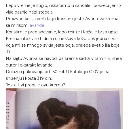
Lepo vreme je stiglo, uskačemo u sandale i posvećujemo
više pažnje nezi stopala.
Proizvod koji ja već dugo koristim jeste Avon-ova krema
sa mirisom
lavande
.
Koristim je pred spavanje, lepo miriše i koža je brzo upije.
Krema intezivno hidrira i omekšava kožu. Još jedna stvar
koja mi se mnogo sviđa jeste boja, prelepa svetlo lila boja
:D
Na sajtu Avon-a se navodi da krema sadrži vitamin E, shea
puter i ekstrakt lavande.
Dolazi u pakovanju od 150 ml. U katalogu C-07 je na
sniženju i košta 319 din.
Jeste li vi probale ovu kremu?