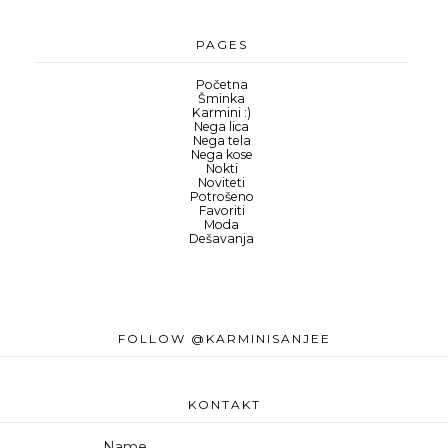
PAGES
Početna
Šminka
Karmini :)
Nega lica
Nega tela
Nega kose
Nokti
Noviteti
Potrošeno
Favoriti
Moda
Dešavanja
FOLLOW @KARMINISANJEE
KONTAKT
Name