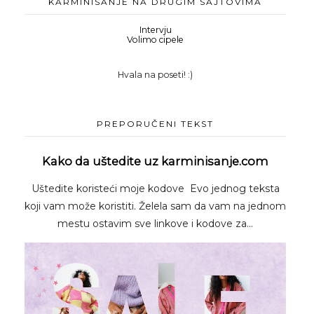
KARMINISANJE NA DRUGIM SAJTOVIMA
Intervju
Volimo cipele
Hvala na poseti! :)
PREPORUČENI TEKST
Kako da uštedite uz karminisanje.com
Uštedite koristeći moje kodove Evo jednog teksta
koji vam može koristiti. Želela sam da vam na jednom
mestu ostavim sve linkove i kodove za...