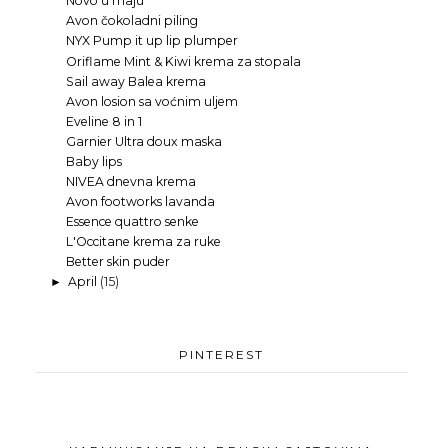
Novo u maju
Avon čokoladni piling
NYX Pump it up lip plumper
Oriflame Mint & Kiwi krema za stopala
Sail away Balea krema
Avon losion sa voćnim uljem
Eveline 8 in 1
Garnier Ultra doux maska
Baby lips
NIVEA dnevna krema
Avon footworks lavanda
Essence quattro senke
L'Occitane krema za ruke
Better skin puder
April
(15)
►
PINTEREST