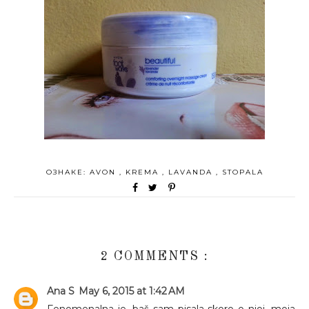
ОЗНАКЕ:
AVON
,
KREMA
,
LAVANDA
,
STOPALA
2 COMMENTS :
Ana S
May 6, 2015 at 1:42 AM
Fenomenalna je, baš sam pisala skoro o njoj, moja