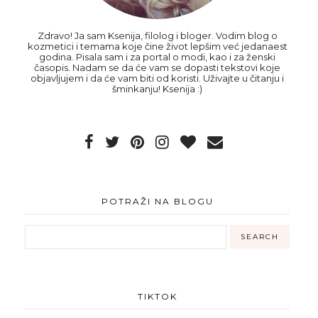
Zdravo! Ja sam Ksenija, filolog i bloger. Vodim blog o
kozmetici i temama koje čine život lepšim već jedanaest
godina. Pisala sam i za portal o modi, kao i za ženski
časopis. Nadam se da će vam se dopasti tekstovi koje
objavljujem i da će vam biti od koristi. Uživajte u čitanju i
šminkanju! Ksenija :)
POTRAŽI NA BLOGU
TIKTOK