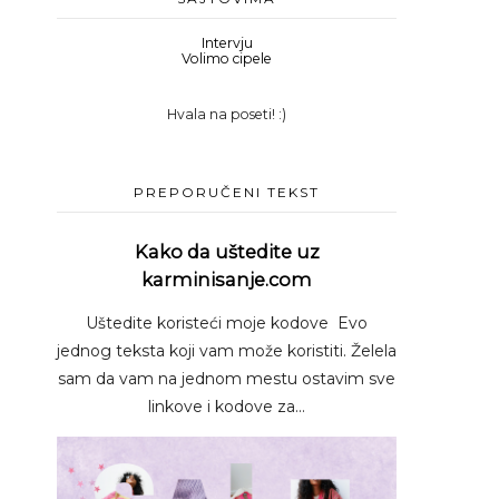
Intervju
Volimo cipele
Hvala na poseti! :)
PREPORUČENI TEKST
Kako da uštedite uz
karminisanje.com
Uštedite koristeći moje kodove Evo
jednog teksta koji vam može koristiti. Želela
sam da vam na jednom mestu ostavim sve
linkove i kodove za...