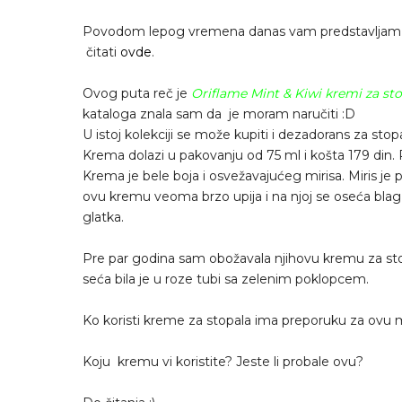
Povodom lepog vremena danas vam predstavljam j
čitati
ovde
.
Ovog puta reč je
Oriflame Mint & Kiwi kremi za st
kataloga znala sam da je moram naručiti :D
U istoj kolekciji se može kupiti i dezadorans za stopa
Krema dolazi u pakovanju od 75 ml i košta 179 din.
Krema je bele boja i osvežavajućeg mirisa. Miris je pr
ovu kremu veoma brzo upija i na njoj se oseća blag e
glatka.
Pre par godina sam obožavala njihovu kremu za sto
seća bila je u roze tubi sa zelenim poklopcem.
Ko koristi kreme za stopala ima preporuku za ovu mi
Koju kremu vi koristite? Jeste li probale ovu?