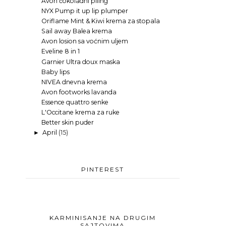
Avon čokoladni piling
NYX Pump it up lip plumper
Oriflame Mint & Kiwi krema za stopala
Sail away Balea krema
Avon losion sa voćnim uljem
Eveline 8 in 1
Garnier Ultra doux maska
Baby lips
NIVEA dnevna krema
Avon footworks lavanda
Essence quattro senke
L'Occitane krema za ruke
Better skin puder
April
(15)
►
PINTEREST
KARMINISANJE NA DRUGIM
SAJTOVIMA