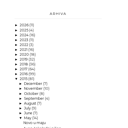
ARHIVA
2026
(11)
►
2025
(4)
►
2024
(16)
►
2023
(11)
►
2022
(3)
►
2021
(16)
►
2020
(18)
►
2019
(32)
►
2018
(36)
►
2017
(64)
►
2016
(99)
►
2015
(81)
▼
December
(7)
►
November
(10)
►
October
(8)
►
September
(4)
►
August
(7)
►
July
(9)
►
June
(7)
►
May
(14)
▼
Novo u maju