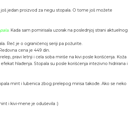
oš jedan proizvod za negu stopala. O tome još možete
opala
. Kada sam pomirisala uzorak na poslednjoj strani aktuelnog
la. Reč je o ograničenoj seriji pa požurite.
 Redovna cena je 449 din.
elep, pravi letnji i cela soba miriše na kivi posle korišćenja. Koža
fekat hlađenja. Stopala su posle korišćenja intezivno hidrirana i
pala mint i lubenica zbog prelepog mirisa takođe. Ako se neko
nt i kivi-mene je oduševila :)