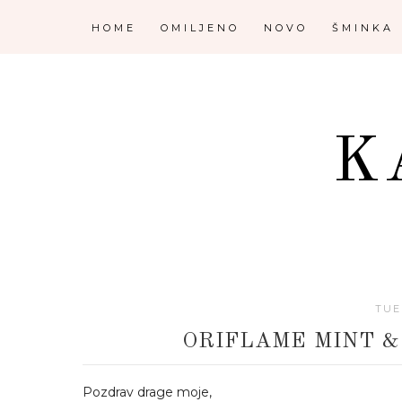
HOME
OMILJENO
NOVO
ŠMINKA
K
TUE
ORIFLAME MINT &
Pozdrav drage moje,