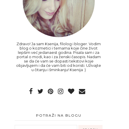
Zdravo! Ja sam Ksenija, filolog i bloger. Vodim
blog o kozmetici i temama koje čine život
lepšim već jedanaest godina. Pisala sam i za
portal o modi, kao i za ženski časopis. Nadam
se da će vam se dopasti tekstovi koje
objavljujem i da će vam biti od koristi. Uživajte
u čitanju i šminkanju! Ksenija :)
POTRAŽI NA BLOGU