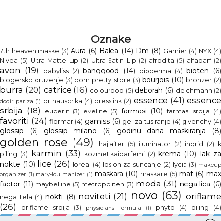
Oznake
Aura
(6)
Balea
(14)
Dm
(8)
7th heaven maske
(3)
Garnier
(4)
NYX
(4
Nivea
(5)
Ultra Matte Lip
(2)
Ultra Satin Lip
(2)
afrodita
(5)
alfaparf
(2
avon
(19)
banggood
(14)
bioten
(6
babyliss
(2)
bioderma
(4)
bourjois
(10)
blogersko druzenje
(3)
born pretty store
(3)
bronzer
(2
burra
(20)
catrice
(16)
deborah
(6)
colourpop
(5)
deichmann
(2
essence
(41)
essenc
dr hauschka
(4)
dresslink
(2)
dodir pariza
(1)
srbija
(18)
farmasi
(10)
eucerin
(3)
eveline
(5)
farmasi srbija
(4
favoriti
(24)
gamiss
(6)
flormar
(4)
gel za tusiranje
(4)
givenchy
(4
glossip
(6)
glossip milano
(6)
godinu dana maskiranja
(8)
golden rose
(49)
hajlajter
(5)
iluminator
(2)
ingrid
(2)
k
karmin
(33)
krema
(10)
lak z
piling
(3)
kozmetikaiparfemi
(2)
lice
(26)
nokte
(10)
loreal
(4)
losion za suncanje
(2)
lycia
(3)
makeup
maskara
(10)
mat
(6)
ma
maskare
(5)
organizer
(1)
mary-lou manizer
(1)
moda
(31)
factor
(11)
nega lica
(6
maybelline
(5)
metropoliten
(3)
novo
(63)
noviteti
(21)
oriflam
nokti
(8)
nega tela
(4)
(26)
oriflame srbija
(3)
phyto
(4)
piling
(4
physicians formula
(1)
potroseno
(7)
puder
(7)
ruz
(12)
pupa
(5)
sabi handmade
(2