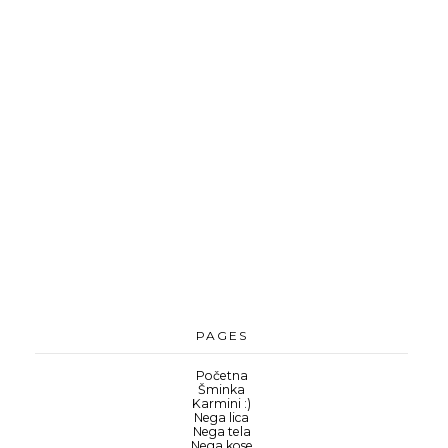
PAGES
Početna
Šminka
Karmini :)
Nega lica
Nega tela
Nega kose