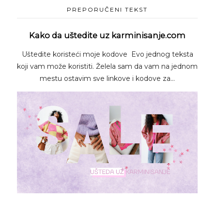
PREPORUČENI TEKST
Kako da uštedite uz karminisanje.com
Uštedite koristeći moje kodove Evo jednog teksta
koji vam može koristiti. Želela sam da vam na jednom
mestu ostavim sve linkove i kodove za...