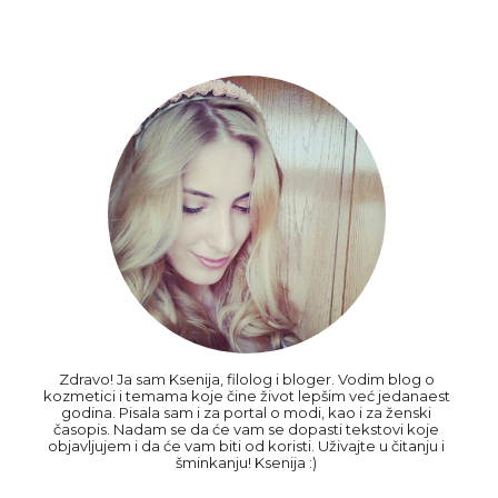
Zdravo! Ja sam Ksenija, filolog i bloger. Vodim blog o
kozmetici i temama koje čine život lepšim već jedanaest
godina. Pisala sam i za portal o modi, kao i za ženski
časopis. Nadam se da će vam se dopasti tekstovi koje
objavljujem i da će vam biti od koristi. Uživajte u čitanju i
šminkanju! Ksenija :)