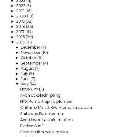
2023
(11)
►
2022
(3)
►
2021
(16)
►
2020
(18)
►
2019
(32)
►
2018
(36)
►
2017
(64)
►
2016
(99)
►
2015
(81)
▼
December
(7)
►
November
(10)
►
October
(8)
►
September
(4)
►
August
(7)
►
July
(9)
►
June
(7)
►
May
(14)
▼
Novo u maju
Avon čokoladni piling
NYX Pump it up lip plumper
Oriflame Mint & Kiwi krema za stopala
Sail away Balea krema
Avon losion sa voćnim uljem
Eveline 8 in 1
Garnier Ultra doux maska