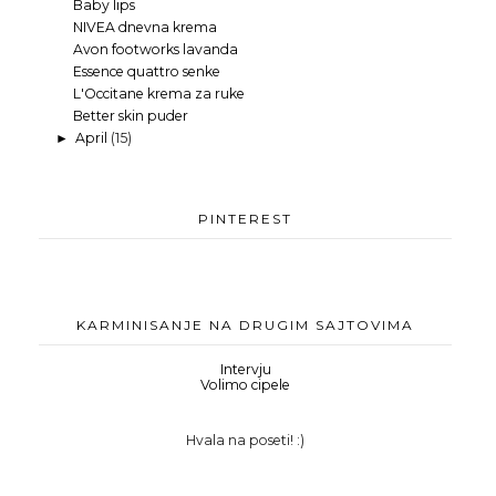
Baby lips
NIVEA dnevna krema
Avon footworks lavanda
Essence quattro senke
L'Occitane krema za ruke
Better skin puder
April
(15)
►
PINTEREST
KARMINISANJE NA DRUGIM SAJTOVIMA
Intervju
Volimo cipele
Hvala na poseti! :)