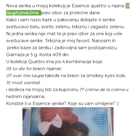
Nova senka u mojoj kolekciji je Essence quattro u nijansi
13
laugh,love,lime
-
pravi izbor za prolećne dane.
Kako i sam naziv kaže u pakovanju dobijate 4 senke:
svetlucavo belu, svetlo zelenu, tirkiznu i zagasito zelenu.
Ni jedna senka nije mat te je pravi izbor za one koji vole
svetlucave senke. Tirkizna je moj favorit. Nanosim ih
preko baze za senku i zadovoljna sam postojanošću.
Gramaža je 5 g. Košta 409 din.
U kolekciji Quattro ima jos 4 kombinacije boja:
05 to die for-
braon nijanse;
07 over the taupe
-takođe na braon za smokey eyes look;
15 most wanted
i sledeća na mojoj listi za kupovinu
17 crème de la crème
u
nežnim nijansama .
Koristite li vi Essence senke? Koje su vam omiljene? :)