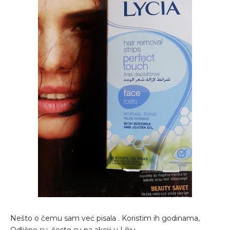
Nešto o čemu sam već pisala . Koristim ih godinama,
Odlične su. često su na akciji u Liliju.