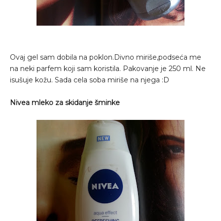
Ovaj gel sam dobila na poklon.Divno miriše,podseća me
na neki parfem koji sam koristila. Pakovanje je 250 ml. Ne
isušuje kožu. Sada cela soba miriše na njega :D
Nivea mleko za skidanje šminke