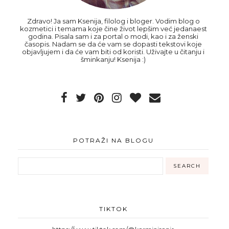
Zdravo! Ja sam Ksenija, filolog i bloger. Vodim blog o
kozmetici i temama koje čine život lepšim već jedanaest
godina. Pisala sam i za portal o modi, kao i za ženski
časopis. Nadam se da će vam se dopasti tekstovi koje
objavljujem i da će vam biti od koristi. Uživajte u čitanju i
šminkanju! Ksenija :)
POTRAŽI NA BLOGU
TIKTOK