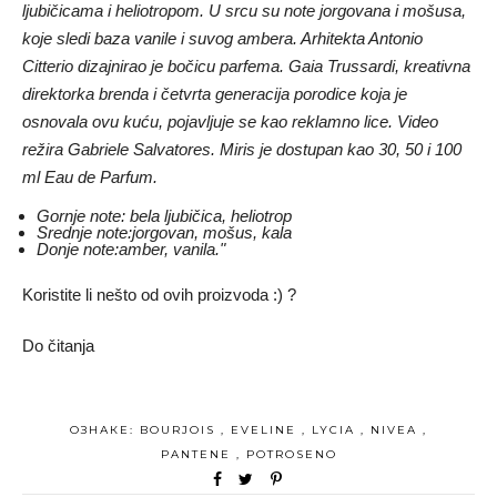
ljubičicama i heliotropom. U srcu su note jorgovana i mošusa,
koje sledi baza vanile i suvog ambera. Arhitekta Antonio
Citterio dizajnirao je bočicu parfema. Gaia Trussardi, kreativna
direktorka brenda i četvrta generacija porodice koja je
osnovala ovu kuću, pojavljuje se kao reklamno lice. Video
režira Gabriele Salvatores. Miris je dostupan kao 30, 50 i 100
ml Eau de Parfum.
Gornje note: bela ljubičica, heliotrop
Srednje note:jorgovan, mošus, kala
Donje note:amber, vanila."
Koristite li nešto od ovih proizvoda :) ?
Do čitanja
ОЗНАКЕ:
BOURJOIS
,
EVELINE
,
LYCIA
,
NIVEA
,
PANTENE
,
POTROSENO