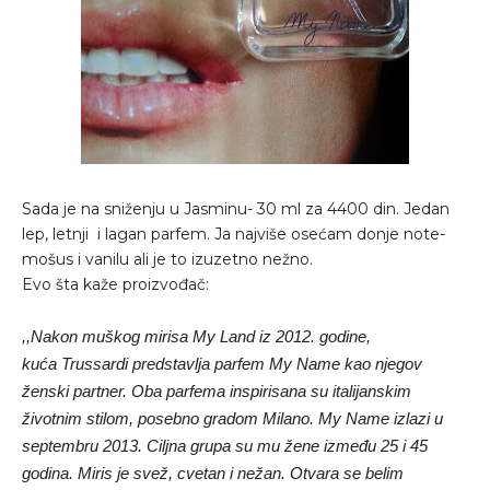
Sada je na sniženju u Jasminu- 30 ml za 4400 din. Jedan
lep, letnji i lagan parfem. Ja najviše osećam donje note-
mošus i vanilu ali je to izuzetno nežno.
Evo šta kaže proizvođač:
,,Nakon muškog mirisa My Land iz 2012. godine,
kuća Trussardi predstavlja parfem My Name kao njegov
ženski partner. Oba parfema inspirisana su italijanskim
životnim stilom, posebno gradom Milano. My Name izlazi u
septembru 2013. Ciljna grupa su mu žene između 25 i 45
godina. Miris je svež, cvetan i nežan. Otvara se belim