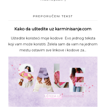
PREPORUČENI TEKST
Kako da uštedite uz karminisanje.com
Uštedite koristeći moje kodove Evo jednog teksta
koji vam može koristiti. Želela sam da vam na jednom
mestu ostavim sve linkove i kodove za...