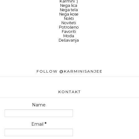
Karmini :)
Nega lica
Nega tela
Nega kose
Nokti
Noviteti
Potrošeno
Favoriti
Moda
Dešavanja
FOLLOW @KARMINISANJEE
KONTAKT
Name
Email
*