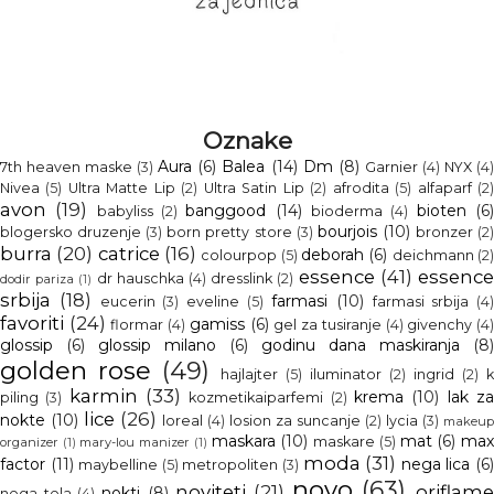
Oznake
Aura
(6)
Balea
(14)
Dm
(8)
7th heaven maske
(3)
Garnier
(4)
NYX
(4
Nivea
(5)
Ultra Matte Lip
(2)
Ultra Satin Lip
(2)
afrodita
(5)
alfaparf
(2
avon
(19)
banggood
(14)
bioten
(6
babyliss
(2)
bioderma
(4)
bourjois
(10)
blogersko druzenje
(3)
born pretty store
(3)
bronzer
(2
burra
(20)
catrice
(16)
deborah
(6)
colourpop
(5)
deichmann
(2
essence
(41)
essenc
dr hauschka
(4)
dresslink
(2)
dodir pariza
(1)
srbija
(18)
farmasi
(10)
eucerin
(3)
eveline
(5)
farmasi srbija
(4
favoriti
(24)
gamiss
(6)
flormar
(4)
gel za tusiranje
(4)
givenchy
(4
glossip
(6)
glossip milano
(6)
godinu dana maskiranja
(8)
golden rose
(49)
hajlajter
(5)
iluminator
(2)
ingrid
(2)
k
karmin
(33)
krema
(10)
lak z
piling
(3)
kozmetikaiparfemi
(2)
lice
(26)
nokte
(10)
loreal
(4)
losion za suncanje
(2)
lycia
(3)
makeup
maskara
(10)
mat
(6)
ma
maskare
(5)
organizer
(1)
mary-lou manizer
(1)
moda
(31)
factor
(11)
nega lica
(6
maybelline
(5)
metropoliten
(3)
novo
(63)
noviteti
(21)
oriflam
nokti
(8)
nega tela
(4)