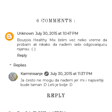
6 COMMENTS :
Unknown
July 30, 2015 at 10:47 PM
Bourjois Healthy Mix želim već neko vreme da
probam ali nikako da nađem sebi odgovarajuću
nijansu. :( :)
Reply
Replies
Karminisanje
July 30, 2015 at 11:37 PM
Ja često ne mogu da nađem jer mi i najsvetliji
bude taman :D Leti je bolje :D
REPLY