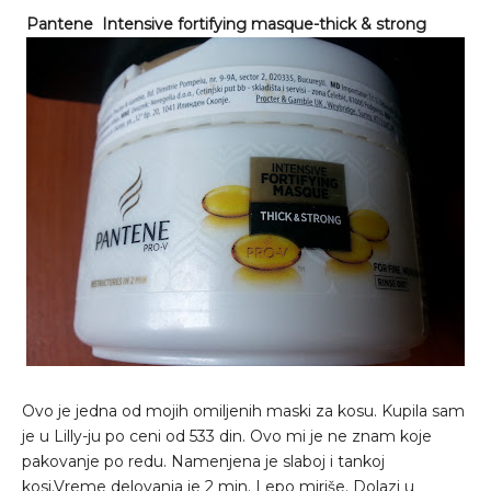
Pantene Intensive fortifying masque-thick & strong
Ovo je jedna od mojih omiljenih maski za kosu. Kupila sam
je u Lilly-ju po ceni od 533 din. Ovo mi je ne znam koje
pakovanje po redu. Namenjena je slaboj i tankoj
kosi.Vreme delovanja je 2 min. Lepo miriše. Dolazi u