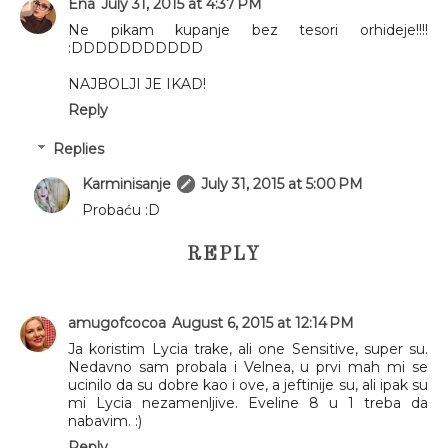
Ena
July 31, 2015 at 4:37 PM
Ne pikam kupanje bez tesori orhideje!!!!
:DDDDDDDDDDD
NAJBOLJI JE IKAD!
Reply
Replies
Karminisanje
July 31, 2015 at 5:00 PM
Probaću :D
REPLY
amugofcocoa
August 6, 2015 at 12:14 PM
Ja koristim Lycia trake, ali one Sensitive, super su.
Nedavno sam probala i Velnea, u prvi mah mi se
ucinilo da su dobre kao i ove, a jeftinije su, ali ipak su
mi Lycia nezamenljive. Eveline 8 u 1 treba da
nabavim. :)
Reply