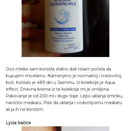
Ovo mleko sam koristila stalno dok nisam počela da
kupujem micelarnu. Namenjeno je normalnoj i mešovitoj
koži. Koštalo je 489 din u Jasminu. Iz kolekcije je Aqua
effect. Dnevna krema iz te kolekcije mi je omiljena.
Pakovanje je od 200 ml i dugo traje. Lepo uklanja šminku,
naročito maskaru. Piše da uklanja i vodootpornu maskaru
ali ja ih ne koristim.
Lycia tračice