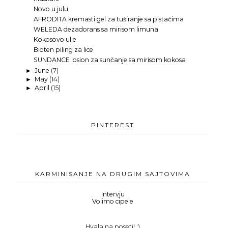
Novo u julu
AFRODITA kremasti gel za tuširanje sa pistaćima
WELEDA dezadorans sa mirisom limuna
Kokosovo ulje
Bioten piling za lice
SUNDANCE losion za sunčanje sa mirisom kokosa
June
(7)
►
May
(14)
►
April
(15)
►
PINTEREST
KARMINISANJE NA DRUGIM SAJTOVIMA
Intervju
Volimo cipele
Hvala na poseti! :)